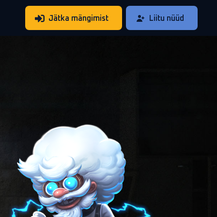
Jätka mängimist
Liitu nüüd