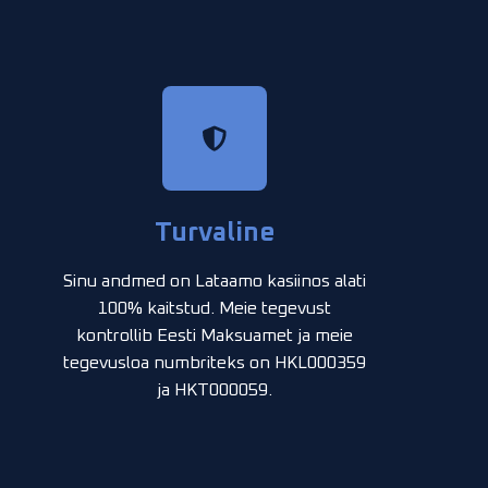
Turvaline
Sinu andmed on Lataamo kasiinos alati
100% kaitstud. Meie tegevust
kontrollib Eesti Maksuamet ja meie
tegevusloa numbriteks on HKL000359
ja HKT000059.