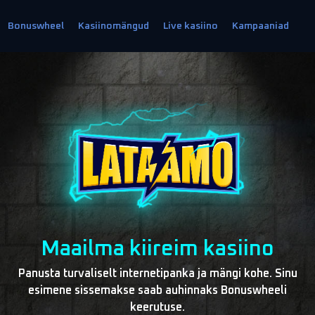
Bonuswheel
Kasiinomängud
Live kasiino
Kampaaniad
Maailma kiireim kasiino
Panusta turvaliselt internetipanka ja mängi kohe. Sinu
esimene sissemakse saab auhinnaks Bonuswheeli
keerutuse.