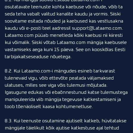
osutatavate teenuste kohta kaebuse või nõude, võib ta
seda teha vabalt valitud kanalite kaudu ja vormis. Siiski
soovitame esitada nõuded ja kaebused kas vestlusakna
kaudu või e-posti teel aadressil
support@Lataamo.com
.
Lataamo.com püüab menetleda kõiki kaebusi nii kiiresti
kui võimalik. Siiski võtab Lataamo.com mängija kaebusele
vastamiseks aega kuni 15 päeva. See on kooskõlas Eesti
tarbijakaitseseaduse nõuetega.
8.2. Kui Lataamo.com-i mängudes esineb tarkvarast
tulenevaid vigu, võib ettevõte peatada väljamaksed
ulatuses, milles see viga võis tulemusi mõjutada.
Igasugune edukas või ebaõnnestunud katse tulemustega
manipuleerida viib mängija tegevuse katkestamiseni ja
toob tõenäoliselt kaasa kohtumenetluse.
8.3. Kui teenuste osutamine ajutiselt katkeb, hüvitatakse
mängijale täielikult kõik ajutise katkestuse ajal tehtud