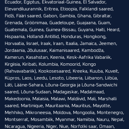
Ecuador, Egiptus, Ekvatoriaal-Guinea, El Salvador,
Elevandiluurannik, Eritrea, Etioopia, Falklandi saared,
Fidži, Fääri saared, Gabon, Gambia, Ghana, Gibraltar,
Grenada, Gröönimaa, Guadeloupe, Guajaana, Guam,
Guatemala, Guinea, Guinea-Bissau, Guyana, Haiti, Heard,
Hispaania, Hollandi Antillid, Honduras, Hongkong,
Horvaatia, Iisrael, Iraak, Iraan, Itaalia, Jamaica, Jeemen,
Jordaania, Jõulusaar, Kaimanisaared, Kambodža,
Kamerun, Kasahstan, Keenia, Kesk-Aafrika Vabariik,
Kirgiisia, Kiribati, Kolumbia, Komoorid, Kongo
(Rahvavabariik), Kookosesaared, Kreeka, Kuuba, Kuveit,
Küpros, Laos, Leedu, Lesoto, Libeeria, Liibanon, Liibüa,
Läti, Lääne-Sahara, Lõuna-Georgia ja Lõuna-Sandwichi
saared, Lõuna-Sudaan, Madagaskar, Madalmaad,
Makedoonia, Malaisia, Malawi, Maldiivid, Mali, Marshalli
saared, Martinique, Mauritaania, Mauritius, Mayotte,
Mehhiko, Mikroneesia, Moldova, Mongoolia, Montenegro,
Montserrat, Mosambiik, Myanmar, Namiibia, Nauru, Nepal,
Nicaragua, Nigeeria, Niger, Niue, Norfolki saar, Omaan,