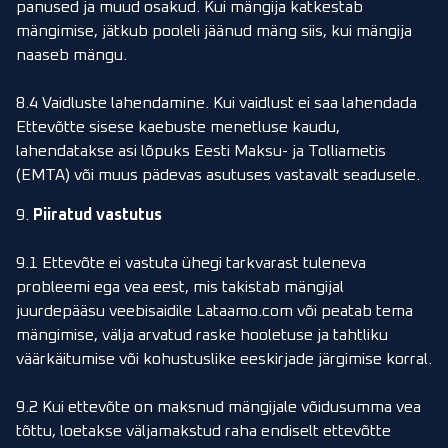
panused ja muud osakud. Kui mängija katkestab
mängimise, jätkub pooleli jäänud mäng siis, kui mängija
naaseb mängu.
8.4 Vaidluste lahendamine. Kui vaidlust ei saa lahendada
Ettevõtte sisese kaebuste menetluse kaudu,
lahendatakse asi lõpuks Eesti Maksu- ja Tolliametis
(EMTA) või muus pädevas asutuses vastavalt seadusele.
9.
Piiratud vastutus
9.1 Ettevõte ei vastuta ühegi tarkvarast tuleneva
probleemi ega vea eest, mis takistab mängijal
juurdepääsu veebisaidile Lataamo.com või peatab tema
mängimise, välja arvatud raske hooletuse ja tahtliku
väärkäitumise või kohustuslike eeskirjade järgimise korral.
9.2 Kui ettevõte on maksnud mängijale võidusumma vea
tõttu, loetakse väljamakstud raha endiselt ettevõtte