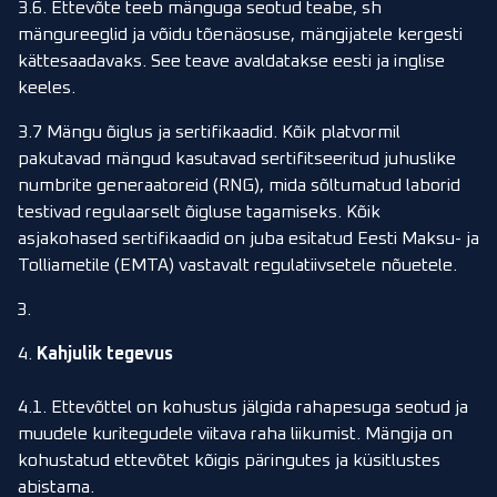
3.6. Ettevõte teeb mänguga seotud teabe, sh
mängureeglid ja võidu tõenäosuse, mängijatele kergesti
kättesaadavaks. See teave avaldatakse eesti ja inglise
keeles.
3.7 Mängu õiglus ja sertifikaadid. Kõik platvormil
pakutavad mängud kasutavad sertifitseeritud juhuslike
numbrite generaatoreid (RNG), mida sõltumatud laborid
testivad regulaarselt õigluse tagamiseks. Kõik
asjakohased sertifikaadid on juba esitatud Eesti Maksu- ja
Tolliametile (EMTA) vastavalt regulatiivsetele nõuetele.
4.
Kahjulik tegevus
4.1. Ettevõttel on kohustus jälgida rahapesuga seotud ja
muudele kuritegudele viitava raha liikumist. Mängija on
kohustatud ettevõtet kõigis päringutes ja küsitlustes
abistama.