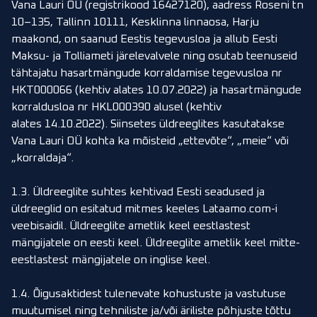
Vana Lauri OÜ (registrikood 16427120), aadress Roseni tn
10–135, Tallinn 10111, Kesklinna linnaosa, Harju
maakond,
on saanud Eestis tegevusloa ja allub Eesti
Maksu- ja Tolliameti järelevalvele ning osutab teenuseid
tähtajatu hasartmängude korraldamise tegevusloa nr
HKT000066 (kehtiv alates 10.07.2022) ja hasartmängude
korraldusloa nr HKL000390 alusel (kehtiv
alates 14.10.2022). Siinsetes üldreeglites kasutatakse
Vana Lauri OÜ kohta ka mõisteid „ettevõte“, „meie“ või
„korraldaja“.
1.3. Üldreeglite suhtes kehtivad Eesti seadused ja
üldreeglid on esitatud mitmes keeles Lataamo.com-i
veebisaidil. Üldreeglite ametlik keel eestlastest
mängijatele on eesti keel. Üldreeglite ametlik keel mitte-
eestlastest mängijatele on inglise keel.
1.4. Õigusaktidest tulenevate kohustuste ja vastutuse
muutumisel ning tehniliste ja/või äriliste põhjuste tõttu