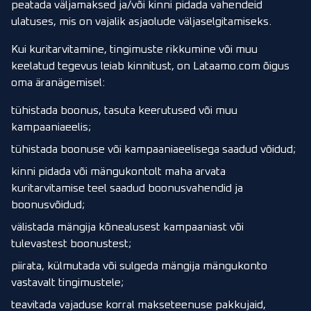
peatada väljamaksed ja/või kinni pidada vahendeid
ulatuses, mis on vajalik asjaolude väljaselgitamiseks.
Kui kuritarvitamine, tingimuste rikkumine või muu
keelatud tegevus leiab kinnitust, on Lataamo.com õigus
oma äranägemisel:
tühistada boonus, tasuta keerutused või muu
kampaaniaeelis;
tühistada boonuse või kampaaniaeelisega saadud võidud;
kinni pidada või mängukontolt maha arvata
kuritarvitamise teel saadud boonusvahendid ja
boonusvõidud;
välistada mängija kõnealusest kampaaniast või
tulevastest boonustest;
piirata, külmutada või sulgeda mängija mängukonto
vastavalt tingimustele;
teavitada vajaduse korral makseteenuse pakkujaid,