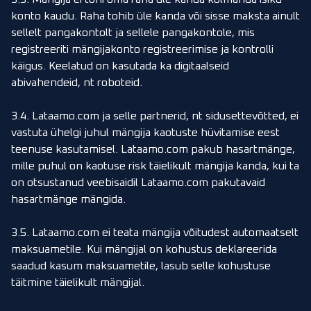
konto kaudu. Raha tohib üle kanda või sisse maksta ainult
sellelt pangakontolt ja sellele pangakontole, mis
registreeriti mängijakonto registreerimise ja kontrolli
käigus. Keelatud on kasutada ka digitaalseid
abivahendeid, nt roboteid.
3.4. Lataamo.com ja selle partnerid, nt sidusettevõtted, ei
vastuta ühelgi juhul mängija kaotuste hüvitamise eest
teenuse kasutamisel. Lataamo.com pakub hasartmänge,
mille puhul on kaotuse risk täielikult mängija kanda, kui ta
on otsustanud veebisaidil Lataamo.com pakutavaid
hasartmänge mängida.
3.5. Lataamo.com ei teata mängija võitudest automaatselt
maksuametile. Kui mängijal on kohustus deklareerida
saadud kasum maksuametile, lasub selle kohustuse
täitmine täielikult mängijal.