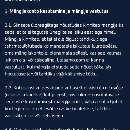
3.
Mängijakonto kasutamine ja mängija vastutus
3.1. Siinsete üldreeglitega nõustudes kinnitab mängija ka
seda, et ta ei tegutse ühegi teise isiku eest ega nimel.
Mängija kinnitab, et tal ei ole õigust tahtlikult ega
tahtmatult lubada kolmandatele isikutele juurdepääsu
oma mängijakontole, olenemata sellest, kas see kolmas
isik on ala- või täisealine. Lataamo.com ei kanna
vastutust, kui mängija ei suuda seda nõuet täita, sh
hooletuse ja/või tahtliku väärkäitumise tõttu.
3.2. Kohustuslike eeskirjade kohaselt ei vastuta ettevõte
(otsese ja kaudse) kahju eest, mis tuleneb osutatavate
teenuste kasutamisest mängija poolt, välja arvatud juhul,
kui tegemist on ettevõtte raske hooletuse, tahtliku
väärkäitumise või pettusega.
3.3. Mängija ei tohi oma raha üle kanda kolmanda isiku