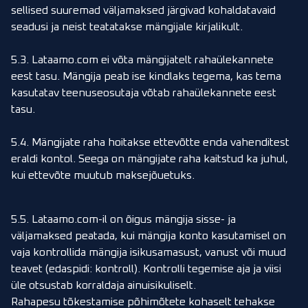
sellised suuremad väljamaksed järgivad kohaldatavaid
seadusi ja neist teatatakse mängijale kirjalikult.
5.3. Lataamo.com ei võta mängijatelt rahaülekannete
eest tasu. Mängija peab ise kindlaks tegema, kas tema
kasutatav teenuseosutaja võtab rahaülekannete eest
tasu.
5.4. Mängijate raha hoitakse ettevõtte enda vahenditest
eraldi kontol. Seega on mängijate raha kaitstud ka juhul,
kui ettevõte muutub maksejõuetuks.
5.5. Lataamo.com-il on õigus mängija sisse- ja
väljamaksed peatada, kui mängija konto kasutamisel on
vaja kontrollida mängija isikusamasust, vanust või muud
teavet (edaspidi: kontroll). Kontrolli tegemise aja ja viisi
üle otsustab korraldaja ainuisikuliselt.
Rahapesu tõkestamise põhimõtete kohaselt tehakse