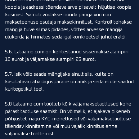
koopia ja aadressi tõendava arve piisavalt hiljutise koopia
küsimist. Samuti võidakse nõuda panga või muu
makseteenuse osutaja maksekinnitust. Kontroll tehakse
mängija huve silmas pidades, võttes arvesse mängija
olukorda ja hinnates seda igal konkreetsel juhul eraldi.
5.6. Lataamo.com on kehtestanud sissemakse alampiiri
10 eurot ja väljamakse alampiiri 25 eurot.
5.7. Isik võib saada mängijaks ainult siis, kui ta on
kasutatava raha õiguspärane omanik ja seda ei ole saadud
kuritegelikul teel.
5.8 Lataamo.com töötleb kõik väljamaksetaotlused kohe
pärast taotluse saamist. On võimalik, et ajakava pikeneb
põhjustel, nagu KYC-menetlused või väljamaksetaotluse
täiendav kinnitamine või muu vajalik kinnitus enne
väljamakse töötlemist.