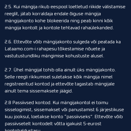
2.5. Kui mängija rikub eespool loetletud riikide välistamise
reeglit, jätab korraldaja endale õiguse mängija
mängijakonto kohe blokeerida ning peab kinni kõik
mängija kontolt ja kontole tehtavad rahaülekanded.
2.6. Ettevõte võib mängijakonto sulgeda või peatada ka
Lataamo.com-i rahapesu tõkestamise nõuete ja
vastutustundliku mängimise kohustuste alusel.
2.7. Ühel mängijal tohib olla ainult üks mängijakonto.
Selle reegli rikkumisel suletakse kõik mängija nimel
registreeritud kontod ja ettevõte tagastab mängijale
ainult tema sissemaksete jäägid.
2.8 Passiivsed kontod. Kui mängijakontol ei toimu
sisselogimist, sissemakset või panustamist 6 järjestikuse
kuu jooksul, loetakse konto “passiivseks”. Ettevõte võib
passiivsetelt kontodelt võtta igakuist 5-eurost
kontohaldustasu.