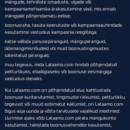
mängude, tehniliste omaduste, vigade või
kampaaniamehaanika ärakasutamine viisil, mis annab
mängijale põhjendamatu eelise;
boonusraha, tasuta keerutuste või kampaaniaauhindade
kasutamine vastuolus kampaania reeglitega;
katse vältida panusepiiranguid, mängupiiranguid,
läbimängimisnõudeid või muid boonustingimustes
sätestatud piiranguid;
muu tegevus, mida Lataamo.com hindab põhjendatult
petturlikuks, ebaõiglaseks või boonuse eesmärgiga
vastuolus olevaks.
Kui Lataamo.com on põhjendatud alus kahtlustada
boonuse kuritarvitamist, tingimuste rikkumist, petturlikku
tegevust või muud sobimatut käitumist, on Lataamo.com
õigus asja uurida ja võtta tarvitusele vajalikud meetmed.
Uurimise ajaks võib Lataamo.com piirata mängukonto
kasutamist, takistada boonusvahendite kasutamist,