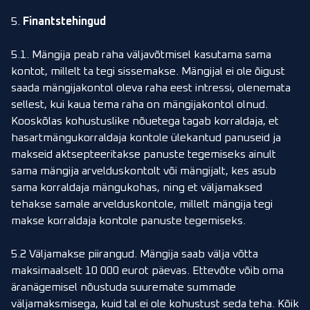
5.
Finantstehingud
5.1. Mängija peab raha väljavõtmisel kasutama sama
kontot, millelt ta tegi sissemakse. Mängijal ei ole õigust
saada mängijakontol oleva raha eest intressi, olenemata
sellest, kui kaua tema raha on mängijakontol olnud.
Kooskõlas kohustuslike nõuetega tagab korraldaja, et
hasartmängukorraldaja kontole ülekantud panuseid ja
makseid aktsepteeritakse panuste tegemiseks ainult
sama mängija arvelduskontolt või mängijalt, kes asub
sama korraldaja mängukohas, ning et väljamaksed
tehakse samale arvelduskontole, millelt mängija tegi
makse korraldaja kontole panuste tegemiseks.
5.2 Väljamakse piirangud. Mängija saab välja võtta
maksimaalselt 10 000 eurot päevas. Ettevõte võib oma
äranägemisel nõustuda suuremate summade
väljamaksmisega, kuid tal ei ole kohustust seda teha. Kõik