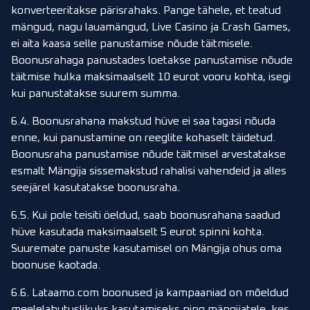
konverteeritakse pärisrahaks. Pange tähele, et teatud
mängud, nagu lauamängud, Live Casino ja Crash Games,
ei aita kaasa selle panustamise nõude täitmisele.
Boonusrahaga panustades loetakse panustamise nõude
täitmise hulka maksimaalselt 10 eurot vooru kohta, isegi
kui panustatakse suurem summa.
6.4. Boonusrahana makstud hüve ei saa tagasi nõuda
enne, kui panustamine on reeglite kohaselt täidetud.
Boonusraha panustamise nõude täitmisel arvestatakse
esmalt Mängija sissemakstud rahalisi vahendeid ja alles
seejärel kasutatakse boonusraha.
6.5. Kui pole teisiti öeldud, saab boonusrahana saadud
hüve kasutada maksimaalselt 5 eurot spinni kohta.
Suuremate panuste kasutamisel on Mängija ohus oma
boonuse kaotada.
6.6. Lataamo.com boonused ja kampaaniad on mõeldud
meelelahutuslikuks kasutamiseks ning mängijatele, kes