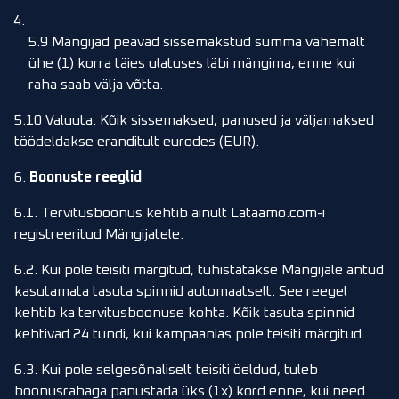
5.9 Mängijad peavad sissemakstud summa vähemalt
ühe (1) korra täies ulatuses läbi mängima, enne kui
raha saab välja võtta.
5.10 Valuuta. Kõik sissemaksed, panused ja väljamaksed
töödeldakse eranditult eurodes (EUR).
6.
Boonuste reeglid
6.1. Tervitusboonus kehtib ainult Lataamo.com-i
registreeritud Mängijatele.
6.2. Kui pole teisiti märgitud, tühistatakse Mängijale antud
kasutamata tasuta spinnid automaatselt. See reegel
kehtib ka tervitusboonuse kohta. Kõik tasuta spinnid
kehtivad 24 tundi, kui kampaanias pole teisiti märgitud.
6.3. Kui pole selgesõnaliselt teisiti öeldud, tuleb
boonusrahaga panustada üks (1x) kord enne, kui need