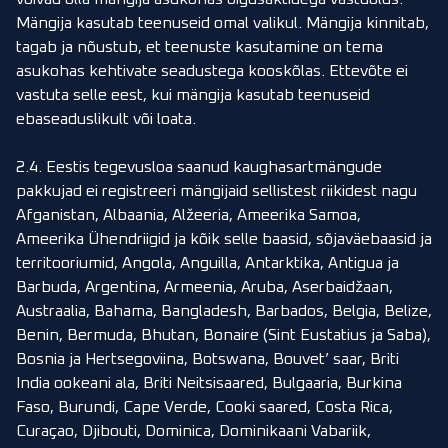
Mängija kasutab teenuseid omal valikul. Mängija kinnitab,
tagab ja nõustub, et teenuste kasutamine on tema
asukohas kehtivate seadustega kooskõlas. Ettevõte ei
vastuta selle eest, kui mängija kasutab teenuseid
ebaseaduslikult või loata.
2.4. Eestis tegevusloa saanud kaughasartmängude
pakkujad ei registreeri mängijaid sellistest riikidest nagu
Afganistan, Albaania, Alžeeria, Ameerika Samoa,
Ameerika Ühendriigid ja kõik selle baasid, sõjaväebaasid ja
territooriumid, Angola, Anguilla, Antarktika, Antigua ja
Barbuda, Argentina, Armeenia, Aruba, Aserbaidžaan,
Austraalia, Bahama, Bangladesh, Barbados, Belgia, Belize,
Benin, Bermuda, Bhutan, Bonaire (Sint Eustatius ja Saba),
Bosnia ja Hertsegoviina, Botswana, Bouvet’ saar, Briti
India ookeani ala, Briti Neitsisaared, Bulgaaria, Burkina
Faso, Burundi, Cape Verde, Cooki saared, Costa Rica,
Curaçao, Djibouti, Dominica, Dominikaani Vabariik,