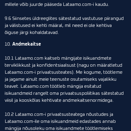
millele võib juurde pääseda Lataamo.com-i kaudu.
9.6 Siinsetes üldreeglites sätestatud vastutuse piirangud
ja välistused ei kehti määral, mil need ei ole kehtiva
õiguse järgi kohaldatavad.
10.
Andmekaitse
10.1 Lataamo.com kaitseb mängijate isikuandmete
terviklikkust ja konfidentsiaalsust (nagu on määratletud
Lataamo.com-i privaatsusteates). Me kogume, töötleme
ja jagame ainult meie teenuste osutamiseks vajalikku
teavet. Lataamo.com töötleb mängija esitatud
isikuandmeid rangelt oma privaatsuspoliitikas sätestatud
viisil ja kooskõlas kehtivate andmekaitsenormidega.
10.2 Lataamo.com-i privaatsusteatega nõustudes ja
Lataamo.com-ile oma isikuandmeid edastades annab
mängija nõusoleku oma isikuandmete töötlemiseks