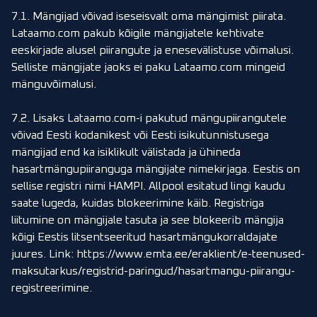
7.1. Mängijad võivad iseseisvalt oma mängimist piirata.
Lataamo.com pakub kõigile mängijatele kehtivate
eeskirjade alusel piirangute ja enesevälistuse võimalusi.
Selliste mängijate jaoks ei paku Lataamo.com mingeid
mänguvõimalusi.
7.2. Lisaks Lataamo.com-i pakutud mängupiirangutele
võivad Eesti kodanikest või Eesti isikutunnistusega
mängijad end ka isiklikult välistada ja ühineda
hasartmängupiiranguga mängijate nimekirjaga. Eestis on
sellise registri nimi HAMPI. Allpool esitatud lingi kaudu
saate lugeda, kuidas blokeerimine käib. Registriga
liitumine on mängijale tasuta ja see blokeerib mängija
kõigi Eestis litsentseeritud hasartmängukorraldajate
juures. Link:
https://www.emta.ee/eraklient/e-teenused-
maksutarkus/registrid-paringud/hasartmangu-piirangu-
registreerimine
.