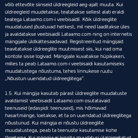
võib ettevõte siinseid üldreegleid aeg-ajalt muuta. Kui
üldreegleid muudetakse, teatatakse sellest alati eraldi
teatega Lataamo.com-i veebisaidil. Kõik üldreeglite
muudatused jõustuvad hetkest, mil need laaditakse üles
ja avaldatakse veebisaidil Lataamo.com ning on internetis
mängijaile üldkättesaadavad. Registreeritud mängijaid
teavitatakse üldreeglite muutmisest siis, kui nad oma
kontole sisse logivad. Mängijale kuvatakse hüpikaken,
milles ta peab Lataamo.com-i veebisaidi kasutamiseks
muudatustega nõustuma, tehes linnukese ruutu
„Nõustun uuendatud üldreeglitega“.
1.5. Kui mängija kasutab pärast üldreeglite muudatuste
avaldamist veebisaidil Lataamo.com osutatavaid
teenuseid (edaspidi: teenused), mis hõlmavad
hasartmänge, loetakse, et ta on uuendatud üldreeglitega
nõustunud. Kui mängija ei nõustu üldreeglite
muudatustega, peab ta teenuste kasutamise kohe
lõpetama. Kui mängija ei kinnita muudatusi ülalnimetatud