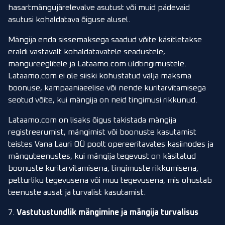
hasartmängujärelevalve asutust või muid pädevaid
asutusi kohaldatava õiguse alusel.
Mängija enda sissemaksega saadud võite käsitletakse
eraldi vastavalt kohaldatavatele seadustele,
mängureeglitele ja Lataamo.com üldtingimustele.
Lataamo.com ei ole siiski kohustatud välja maksma
boonuse, kampaaniaeelise või nende kuritarvitamisega
seotud võite, kui mängija on neid tingimusi rikkunud.
Lataamo.com on lisaks õigus takistada mängija
registreerumist, mängimist või boonuste kasutamist
teistes Vana Lauri OÜ poolt opereeritavates kasiinodes ja
mänguteenustes, kui mängija tegevust on käsitatud
boonuste kuritarvitamisena, tingimuste rikkumisena,
petturliku tegevusena või muu tegevusena, mis ohustab
teenuste ausat ja turvalist kasutamist.
7.
Vastutustundlik mängimine ja mängija turvalisus