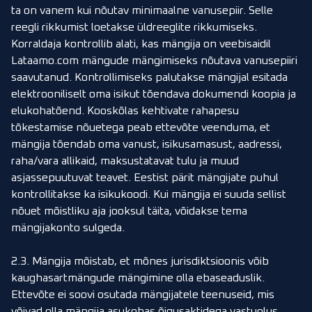
ta on vanem kui nõutav minimaalne vanusepiir. Selle
reegli rikkumist loetakse üldreeglite rikkumiseks.
Korraldaja kontrollib alati, kas mängija on veebisaidil
Lataamo.com mängude mängimiseks nõutava vanusepiiri
saavutanud. Kontrollimiseks palutakse mängijal esitada
elektrooniliselt oma isikut tõendava dokumendi koopia ja
elukohatõend. Kooskõlas kehtivate rahapesu
tõkestamise nõuetega peab ettevõte veenduma, et
mängija tõendab oma vanust, isikusamasust, aadressi,
raha/vara allikaid, maksustatavat tulu ja muud
asjassepuutuvat teavet. Eestist pärit mängijate puhul
kontrollitakse ka isikukoodi. Kui mängija ei suuda sellist
nõuet mõistliku aja jooksul täita, võidakse tema
mängijakonto sulgeda.
2.3. Mängija mõistab, et mõnes jurisdiktsioonis võib
kaughasartmängude mängimine olla ebaseaduslik.
Ettevõte ei soovi osutada mängijatele teenuseid, mis
võivad olla mängija asukohas õigusaktidega vastuolus.