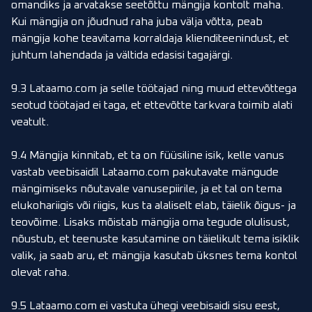
omandiks ja arvatakse seetõttu mängija kontolt maha.
Kui mängija on jõudnud raha juba välja võtta, peab
mängija kohe teavitama korraldaja klienditeenindust, et
juhtum lahendada ja vältida edasisi tagajärgi.
9.3 Lataamo.com ja selle töötajad ning muud ettevõttega
seotud töötajad ei taga, et ettevõtte tarkvara toimib alati
veatult.
9.4 Mängija kinnitab, et ta on füüsiline isik, kelle vanus
vastab veebisaidil Lataamo.com pakutavate mängude
mängimiseks nõutavale vanusepiirile, ja et tal on tema
elukohariigis või riigis, kus ta alaliselt elab, täielik õigus- ja
teovõime. Lisaks mõistab mängija oma tegude olulisust,
nõustub, et teenuste kasutamine on täielikult tema isiklik
valik, ja saab aru, et mängija kasutab üksnes tema kontol
olevat raha.
9.5 Lataamo.com ei vastuta ühegi veebisaidi sisu eest,