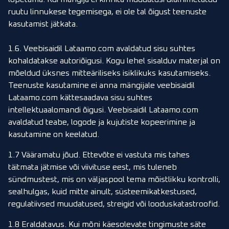
ruutu linnukese tegemisega, ei ole tal õigust teenuste
kasutamist jätkata.
1.6. Veebisaidil Lataamo.com avaldatud sisu suhtes
kohaldatakse autoriõigusi. Kogu lehel sisalduv materjal on
mõeldud üksnes mitteäriliseks isiklikuks kasutamiseks.
Teenuste kasutamine ei anna mängijale veebisaidil
Lataamo.com kättesaadava sisu suhtes
intellektuaalomandi õigusi. Veebisaidil Lataamo.com
avaldatud teabe, logode ja kujutiste kopeerimine ja
kasutamine on keelatud.
1.7 Vääramatu jõud. Ettevõte ei vastuta mis tahes
täitmata jätmise või viivituse eest, mis tuleneb
sündmustest, mis on väljaspool tema mõistlikku kontrolli,
sealhulgas, kuid mitte ainult, süsteemikatkestused,
regulatiivsed muudatused, streigid või looduskatastroofid.
1.8 Eraldatavus. Kui mõni käesolevate tingimuste säte