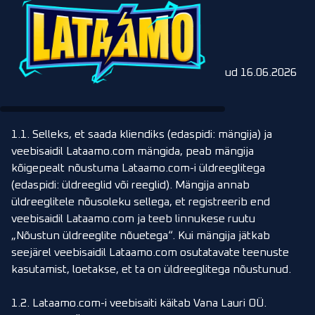
Tagasi
Üldreeglid
Eestikeelne versioon 1.81, viimati uuendatud 16.06.2026
1.
Üldsätted
1.1. Selleks, et saada kliendiks (edaspidi: mängija) ja
veebisaidil Lataamo.com mängida, peab mängija
kõigepealt nõustuma Lataamo.com-i üldreeglitega
(edaspidi: üldreeglid või reeglid). Mängija annab
üldreeglitele nõusoleku sellega, et registreerib end
veebisaidil Lataamo.com ja teeb linnukese ruutu
„Nõustun üldreeglite nõuetega“. Kui mängija jätkab
seejärel veebisaidil Lataamo.com osutatavate teenuste
kasutamist, loetakse, et ta on üldreeglitega nõustunud.
1.2. Lataamo.com-i veebisaiti käitab Vana Lauri OÜ.