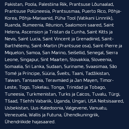
Pakistan, Poola, Palestiina Riik, Prantsuse Lõunaalad,
Prantsuse Polüneesia, Prantsusmaa, Puerto Rico, Põhja-
Korea, Põhja-Mariaanid, Püha Tool (Vatikani Linnriik),
Ruanda, Rumeenia, Réunion, Saalomoni saared, Saint
Helena, Ascension ja Tristan da Cunha, Saint Kitts ja
Nevis, Saint Lucia, Saint Vincent ja Grenadiinid, Saint-
Barthélemy, Saint-Martin (Prantsuse osa), Saint-Pierre ja
Miquelon, Samoa, San Marino, Seišellid, Senegal, Sierra
Leone, Singapur, Sint Maarten, Slovakkia, Sloveenia,
Somaalia, Sri Lanka, Sudaan, Suriname, Svaasimaa, São
Tomé ja Príncipe, Süüria, Šveits, Taani, Tadžikistan,
Taiwan, Tansaania, Teravmäed ja Jan Mayen, Timor-
Leste, Togo, Tokelau, Tonga, Trinidad ja Tobago,
Tuneesia, Turkmenistan, Turks ja Caicos, Tuvalu, Türgi,
Tšaad, Tšehhi Vabariik, Uganda, Ungari, USA Neitsisaared,
Usbekistan, Uus-Kaledoonia, Valgevene, Vanuatu,
Venezuela, Wallis ja Futuna, Ühendkuningriik,
Ühendriikide hajasaared.