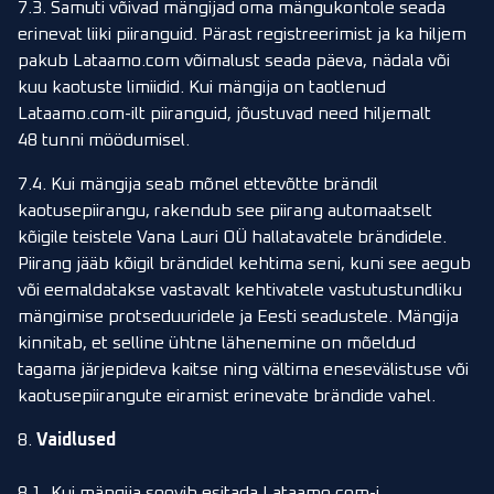
7.3. Samuti võivad mängijad oma mängukontole seada
erinevat liiki piiranguid. Pärast registreerimist ja ka hiljem
pakub Lataamo.com võimalust seada päeva, nädala või
kuu kaotuste limiidid. Kui mängija on taotlenud
Lataamo.com-ilt piiranguid, jõustuvad need hiljemalt
48 tunni möödumisel.
7.4. Kui mängija seab mõnel ettevõtte brändil
kaotusepiirangu, rakendub see piirang automaatselt
kõigile teistele Vana Lauri OÜ hallatavatele brändidele.
Piirang jääb kõigil brändidel kehtima seni, kuni see aegub
või eemaldatakse vastavalt kehtivatele vastutustundliku
mängimise protseduuridele ja Eesti seadustele. Mängija
kinnitab, et selline ühtne lähenemine on mõeldud
tagama järjepideva kaitse ning vältima enesevälistuse või
kaotusepiirangute eiramist erinevate brändide vahel.
8.
Vaidlused
8.1. Kui mängija soovib esitada Lataamo.com-i