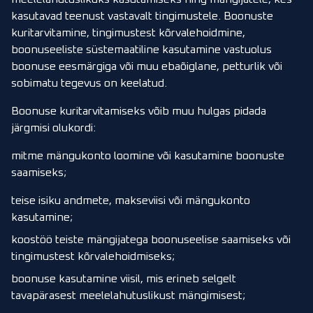
kasutavad teenust vastavalt tingimustele. Boonuste
kuritarvitamine, tingimustest kõrvalehoidmine,
boonuseeliste süstemaatiline kasutamine vastuolus
boonuse eesmärgiga või muu ebaõiglane, petturlik või
sobimatu tegevus on keelatud.
Boonuse kuritarvitamiseks võib muu hulgas pidada
järgmisi olukordi:
mitme mängukonto loomine või kasutamine boonuste
saamiseks;
teise isiku andmete, makseviisi või mängukonto
kasutamine;
koostöö teiste mängijatega boonuseelise saamiseks või
tingimustest kõrvalehoidmiseks;
boonuse kasutamine viisil, mis erineb selgelt
tavapärasest meelelahutuslikust mängimisest;