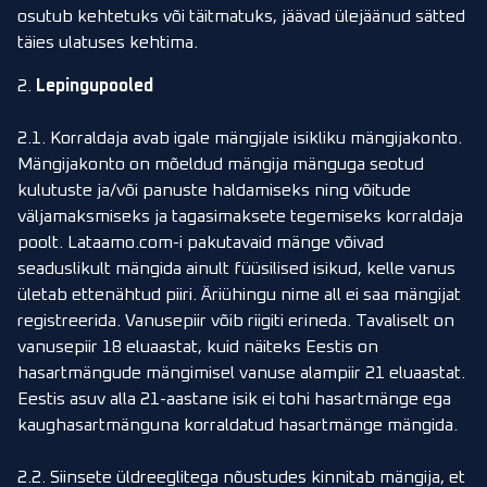
osutub kehtetuks või täitmatuks, jäävad ülejäänud sätted
täies ulatuses kehtima.
2.
Lepingupooled
2.1. Korraldaja avab igale mängijale isikliku mängijakonto.
Mängijakonto on mõeldud mängija mänguga seotud
kulutuste ja/või panuste haldamiseks ning võitude
väljamaksmiseks ja tagasimaksete tegemiseks korraldaja
poolt. Lataamo.com-i pakutavaid mänge võivad
seaduslikult mängida ainult füüsilised isikud, kelle vanus
ületab ettenähtud piiri. Äriühingu nime all ei saa mängijat
registreerida. Vanusepiir võib riigiti erineda. Tavaliselt on
vanusepiir 18 eluaastat, kuid näiteks Eestis on
hasartmängude mängimisel vanuse alampiir 21 eluaastat.
Eestis asuv alla 21-aastane isik ei tohi hasartmänge ega
kaughasartmänguna korraldatud hasartmänge mängida.
2.2. Siinsete üldreeglitega nõustudes kinnitab mängija, et