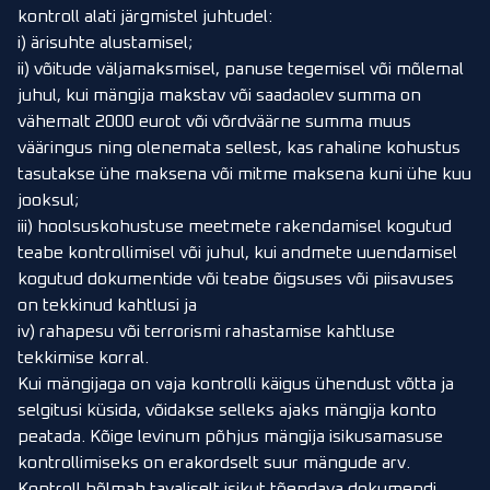
kontroll alati järgmistel juhtudel:
i) ärisuhte alustamisel;
ii) võitude väljamaksmisel, panuse tegemisel või mõlemal
juhul, kui mängija makstav või saadaolev summa on
vähemalt 2000 eurot või võrdväärne summa muus
vääringus ning olenemata sellest, kas rahaline kohustus
tasutakse ühe maksena või mitme maksena kuni ühe kuu
jooksul;
iii) hoolsuskohustuse meetmete rakendamisel kogutud
teabe kontrollimisel või juhul, kui andmete uuendamisel
kogutud dokumentide või teabe õigsuses või piisavuses
on tekkinud kahtlusi ja
iv) rahapesu või terrorismi rahastamise kahtluse
tekkimise korral.
Kui mängijaga on vaja kontrolli käigus ühendust võtta ja
selgitusi küsida, võidakse selleks ajaks mängija konto
peatada. Kõige levinum põhjus mängija isikusamasuse
kontrollimiseks on erakordselt suur mängude arv.
Kontroll hõlmab tavaliselt isikut tõendava dokumendi